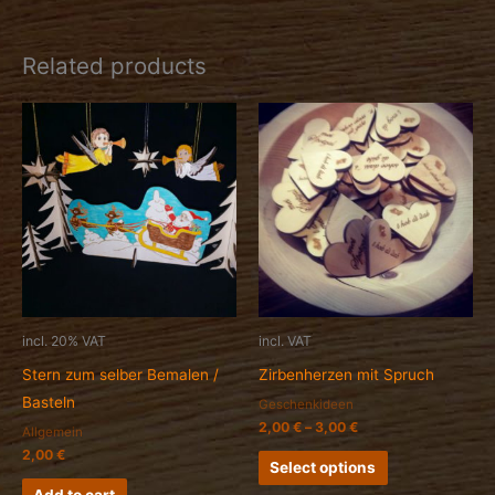
Related products
incl. 20% VAT
incl. VAT
Stern zum selber Bemalen /
Zirbenherzen mit Spruch
Basteln
Geschenkideen
2,00
€
–
3,00
€
Allgemein
2,00
€
Select options