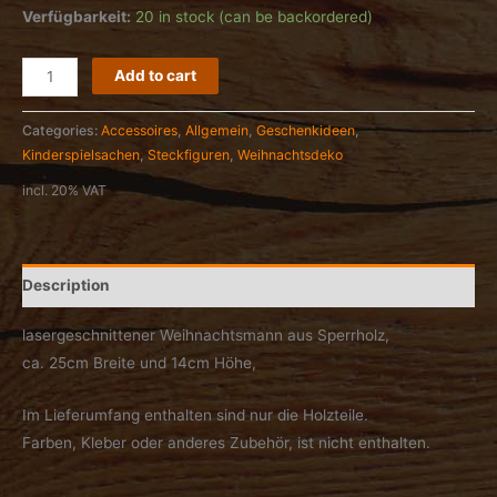
Verfügbarkeit:
20 in stock (can be backordered)
Weihnachtsmann
Add to cart
zum
selber
Categories:
Accessoires
,
Allgemein
,
Geschenkideen
,
Bemalen
Kinderspielsachen
,
Steckfiguren
,
Weihnachtsdeko
/
incl. 20% VAT
Basteln
quantity
Description
lasergeschnittener Weihnachtsmann aus Sperrholz,
ca. 25cm Breite und 14cm Höhe,
Im Lieferumfang enthalten sind nur die Holzteile.
Farben, Kleber oder anderes Zubehör, ist nicht enthalten.