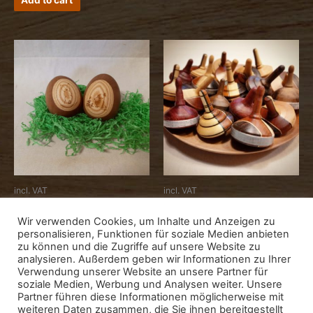
Add to cart
incl. VAT
incl. VAT
Ostereier mit Motiv – groß
Kreisel
Wir verwenden Cookies, um Inhalte und Anzeigen zu
Allgemein
Kinderspielsachen
personalisieren, Funktionen für soziale Medien anbieten
19,00
€
5,90
€
zu können und die Zugriffe auf unsere Website zu
analysieren. Außerdem geben wir Informationen zu Ihrer
Select options
Select options
Verwendung unserer Website an unsere Partner für
soziale Medien, Werbung und Analysen weiter. Unsere
Partner führen diese Informationen möglicherweise mit
weiteren Daten zusammen, die Sie ihnen bereitgestellt