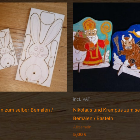
incl. VAT
n zum selber Bemalen /
Nikolaus und Krampus zum se
Bemalen / Basteln
Allgemein
5,00
€