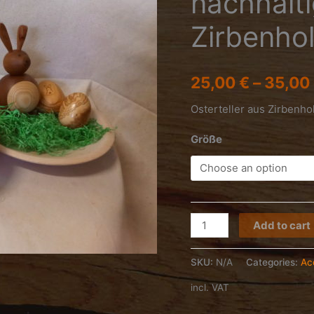
nachhalti
Zirbenho
25,00
€
–
35,00
Osterteller aus Zirbenh
Größe
nachhaltige
Add to cart
Osterteller
aus
SKU:
N/A
Categories:
Ac
Zirbenholz
incl. VAT
-