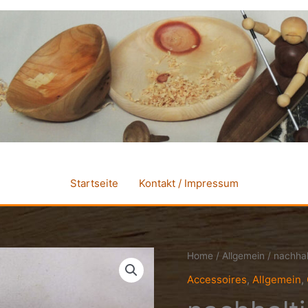
Startseite
Kontakt / Impressum
Home
/
Allgemein
/ nachhal
Accessoires
,
Allgemein
,