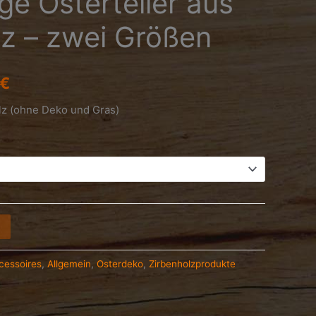
ge Osterteller aus
lz – zwei Größen
€
olz (ohne Deko und Gras)
cessoires
,
Allgemein
,
Osterdeko
,
Zirbenholzprodukte