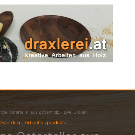
tige Osterteller aus Zirbenholz – zwei Größen
Osterdeko
,
Zirbenholzprodukte