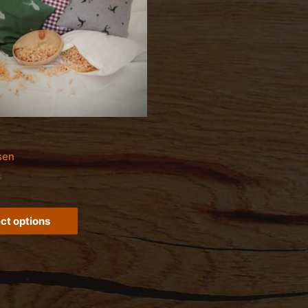
sen
s
ct options