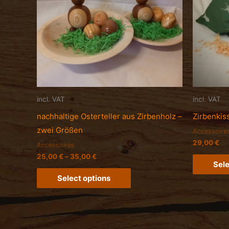
incl. VAT
incl. VAT
nachhaltige Osterteller aus Zirbenholz –
Zirbenkis
zwei Größen
Accessoire
29,00
€
Accessoires
25,00
€
–
35,00
€
Sele
Select options