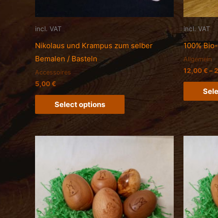
incl. VAT
incl. VAT
Nikolaus und Krampus zum selber
100% Bio-
Bemalen / Basteln
Allgemein
12,00
€
–
Accessoires
5,00
€
Sele
Select options