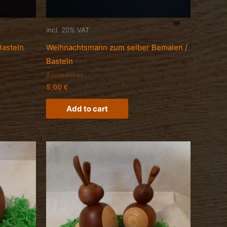
incl. 20% VAT
Basteln
Weihnachtsmann zum selber Bemalen /
Basteln
Accessoires
5,00
€
Add to cart