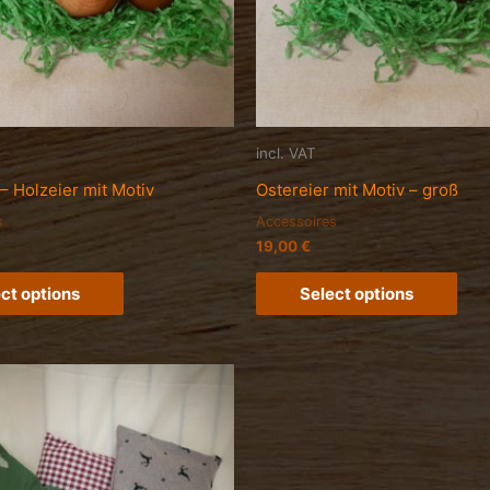
incl. VAT
– Holzeier mit Motiv
Ostereier mit Motiv – groß
s
Accessoires
19,00
€
ct options
Select options