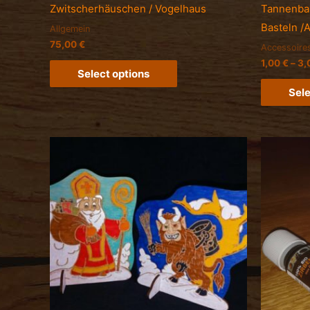
Zwitscherhäuschen / Vogelhaus
Tannenba
Basteln /
Allgemein
75,00
€
Accessoire
1,00
€
–
3,
Select options
Sele