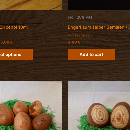
incl. 20% VAT
Zirbenöl 10ml
Engerl zum selber Bemalen / 
Accessoires
25,00
€
4,00
€
ct options
Add to cart