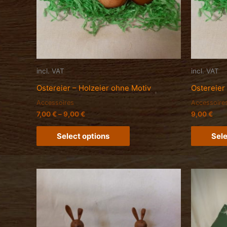
incl. VAT
incl. VAT
Ostereier – Holzeier ohne Motiv
Ostereier 
Accessoires
Accessoire
7,00
€
–
9,00
€
9,00
€
Select options
Sele