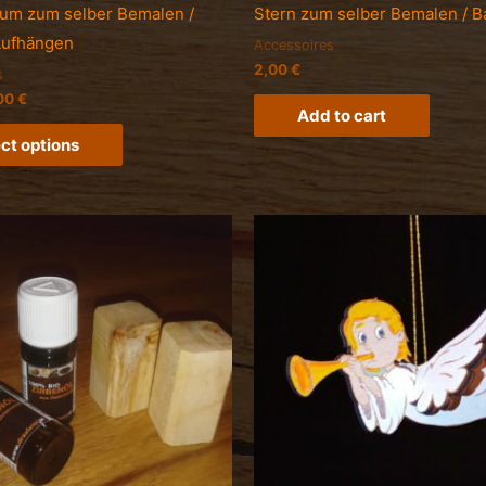
um zum selber Bemalen /
Stern zum selber Bemalen / B
Aufhängen
Accessoires
2,00
€
s
00
€
Add to cart
ct options