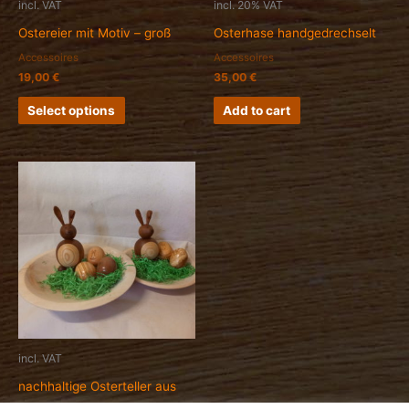
incl. VAT
incl. 20% VAT
Ostereier mit Motiv – groß
Osterhase handgedrechselt
Accessoires
Accessoires
19,00
€
35,00
€
Select options
Add to cart
incl. VAT
nachhaltige Osterteller aus