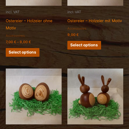
incl. VAT
incl. VAT
Ostereier – Holzeier ohne
Ostereier – Holzeier mit Motiv
Motiv
Accessoires
9,00
€
Accessoires
7,00
€
–
9,00
€
Select options
Select options