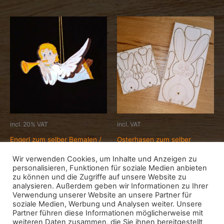
incl. 20% VAT
incl. VAT
Engerl zum selber Bemalen /
Osterhasen zum selber
Basteln
Bemalen / Basteln
Wir verwenden Cookies, um Inhalte und Anzeigen zu
Allgemein
Allgemein
personalisieren, Funktionen für soziale Medien anbieten
4,00
€
5,00
€
zu können und die Zugriffe auf unsere Website zu
analysieren. Außerdem geben wir Informationen zu Ihrer
Add to cart
Select options
Verwendung unserer Website an unsere Partner für
soziale Medien, Werbung und Analysen weiter. Unsere
Partner führen diese Informationen möglicherweise mit
weiteren Daten zusammen, die Sie ihnen bereitgestellt