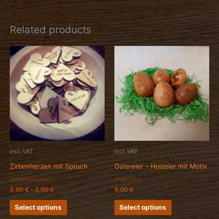
Related products
incl. VAT
incl. VAT
Zirbenherzen mit Spruch
Ostereier – Holzeier mit Motiv
Geschenkideen
Allgemein
2,00
€
–
3,00
€
9,00
€
Select options
Select options